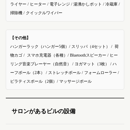
ライヤー /
ヒーター
/
電子レンジ
/
湯沸かしポット
/
冷蔵庫
/
掃除機
/
クイックルワイパー
【その他】
ハンガーラック（ハンガー5個）
/
スリッパ（
4
セット）
/
荷
物カゴ
/
スマホ充電器（各種）
/ Bluetooth
スピーカー
/
ヒー
リング音楽プレーヤー（自然音）
/
ヨガマット（3枚）
/
ハ
ーフポール（
2
本）
/
ストレッチポール
/ フォームローラー /
ピラティスポール（
2個
）
/
マッサージポール
サロンがあるビルの設備