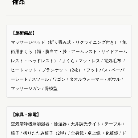
備品
【施術備品】
マッサージベッド（折り畳み式・リクライニング付き）
/
施
術用まくら（顔・胸当て・膝・アームレスト・サイドアーム
レスト・ヘッドレスト）
/ まくら /
マットレス
/ 電気毛布
/
ヒートマット
/
ブランケット
（2枚）
/ フットバス / ペーパ
ーシート /
スツール
/
ワゴン
/
タオルウォーマー
/
ボウル
/
マッサージガン / 骨模型
【家具・家電】
空気清浄機兼加湿器・除湿器
/ 天井
調光ライト
/
テーブル
/
椅子
/ 折りたたみ椅子（2脚）/
全身鏡
/
卓上鏡
/ 化粧鏡 / ド