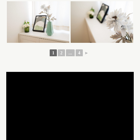
1
2
...
4
►