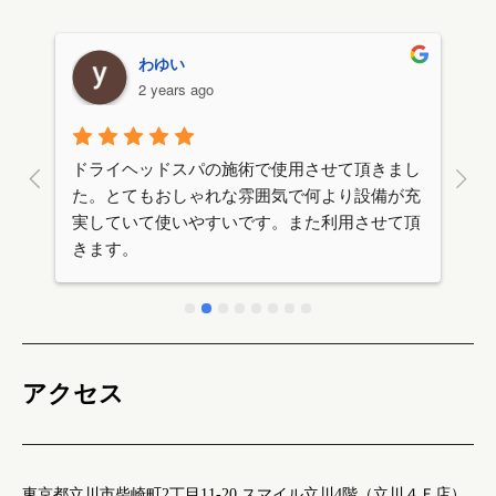
わゆい
2 years ago
り
ドライヘッドスパの施術で使用させて頂きまし
予
し
た。とてもおしゃれな雰囲気で何より設備が充
ル
更
実していて使いやすいです。また利用させて頂
ャ
な
きます。
招
アクセス
東京都立川市柴崎町2丁目11-20 スマイル立川4階（立川４Ｆ店）