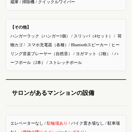
蔵庫
/
掃除機
/
クイックルワイパー
【その他】
ハンガーラック（ハンガー1個）
/
スリッパ（
4
セット）
/
荷
物カゴ
/
スマホ充電器（各種）
/ Bluetooth
スピーカー
/
ヒー
リング音楽プレーヤー（自然音）
/
ヨガマット（2枚）
/
ハ
ーフポール（
2
本）
/
ストレッチポール
サロンがあるマンションの設備
エレベーターなし /
駐輪場あり
/ バイク置き場なし / 駐車場