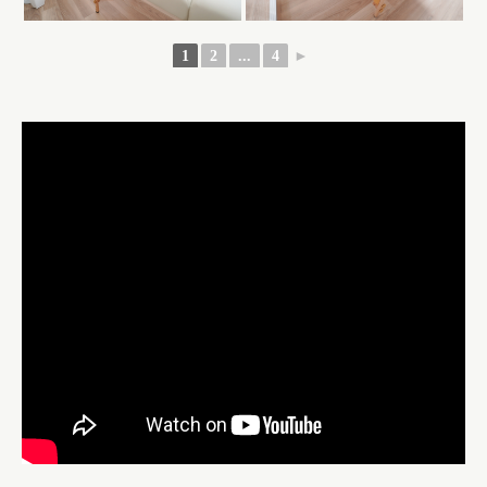
1
2
...
4
►