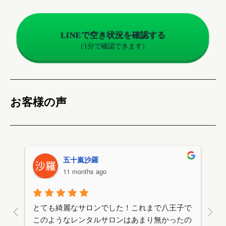
LINEで空き状況を確認する
（1分で確認できます）
お客様の声
j s
12 months ago
で
八王子駅から歩いてすぐなので通いやすいで
八
の
す。必要な備品がそろっていて、きれいに整え
綺