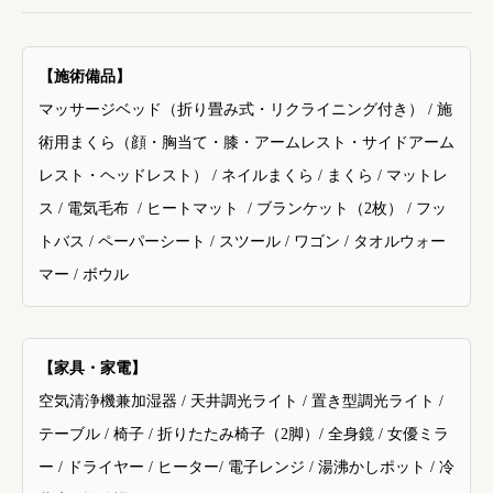
【施術備品】
マッサージベッド（折り畳み式・リクライニング付き）
/
施
術用まくら（顔・胸当て・膝・アームレスト・サイドアーム
レスト・ヘッドレスト）
/ ネイルまくら / まくら /
マットレ
ス
/ 電気毛布
/ ヒートマット
/
ブランケット
（2枚）
/ フッ
トバス / ペーパーシート /
スツール
/
ワゴン
/
タオルウォー
マー
/
ボウル
【家具・家電】
空気清浄機兼加湿器
/ 天井
調光ライト
/ 置き型調光ライト /
テーブル
/
椅子
/ 折りたたみ椅子（2脚）/
全身鏡
/ 女優ミラ
ー
/ ドライヤー /
ヒーター
/
電子レンジ
/
湯沸かしポット
/
冷