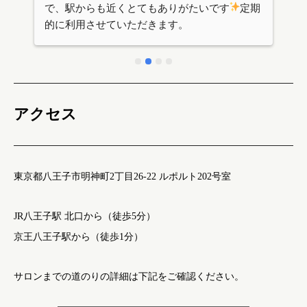
期
られた室内は落ち着いて使えます。お客様にも
快適に過ごしていただける環境だと思います。
利用料もわかりやすく、使いやすいサロンで
す。
アクセス
東京都八王子市明神町2丁目26-22 ルポルト202号室
JR八王子駅 北口から（徒歩5分）
京王八王子駅から（徒歩1分）
サロンまでの道のりの詳細は下記をご確認ください。