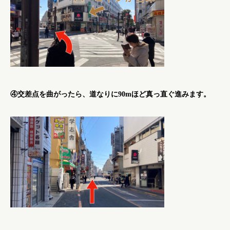
④交差点を曲がったら、道なりに90mほど真っ直ぐ進みます。