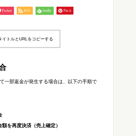
Pocket
RSS
feedly
Pin it
タイトルとURLをコピーする
合
て一部返金が発生する場合は、以下の手順で
金
金額を再度決済（売上確定）